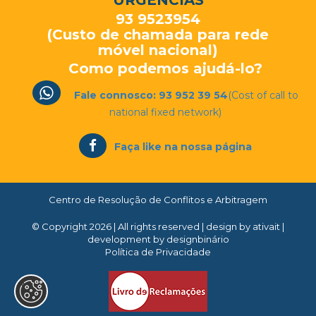
URGÊNCIAS
93 9523954
(Custo de chamada para rede
móvel nacional)
Como podemos ajudá-lo?
Fale connosco: 93 952 39 54
(Cost of call to
national fixed network)
Faça like na nossa página
Centro de Resolução de Conflitos e Arbitragem
© Copyright 2026 | All rights reserved |
design by ativait
|
development by designbinário
Política de Privacidade