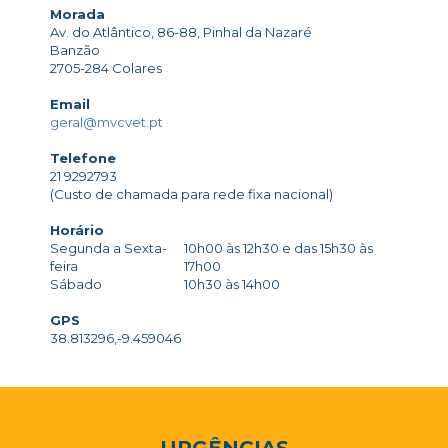
Morada
Av. do Atlântico, 86-88, Pinhal da Nazaré
Banzão
2705-284 Colares
Email
geral@mvcvet.pt
Telefone
21 9292793
(Custo de chamada para rede fixa nacional)
Horário
Segunda a Sexta-
10h00 às 12h30 e das 15h30 às
feira
17h00
Sábado
10h30 às 14h00
GPS
38.813296,-9.459046