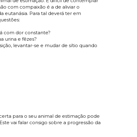
imal de estimação. É difícil de contemplar
são com compaixão é a de aliviar o
da eutanásia. Para tal deverá ter em
questões:
tá com dor constante?
ua urina e fêzes?
ção, levantar-se e mudar de sítio quando
 certa para o seu animal de estimação pode
ste vai falar consigo sobre a progressão da