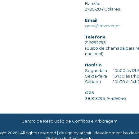
Banzão
2705-284 Colares
Email
geral@mvcvet.pt
Telefone
21 9292793
(Custo de chamada para re
nacional)
Horário
Segunda a
10h00 às 12h
Sexta-feira
15h30 às 17h
Sábado
10h30 às 14h
GPS
38.813296,-9.459046
Centro de Resolução de Conflitos e Arbitragem
ht 2026 | All rights reserved |
design by ativait
|
development by desig
Política de Privacidade