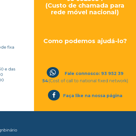
(Custo de chamada para
rede móvel nacional)
Como podemos ajudá-lo?
de fixa
30 e das
Fale connosco: 93 952 39
00
00
54
(Cost of call to national fixed network)
Faça like na nossa página
nbinário