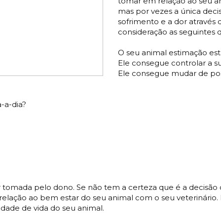
tomar em relação ao seu an
mas por vezes a única deci
sofrimento e a dor através 
consideração as seguintes 
O seu animal estimação es
Ele consegue controlar a s
Ele consegue mudar de posi
a-a-dia?
r tomada pelo dono. Se não tem a certeza que é a decisão
elação ao bem estar do seu animal com o seu veterinário. E
idade de vida do seu animal.