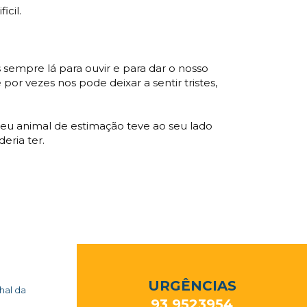
icil.
empre lá para ouvir e para dar o nosso
or vezes nos pode deixar a sentir tristes,
u animal de estimação teve ao seu lado
eria ter.
URGÊNCIAS
nhal da
93 9523954